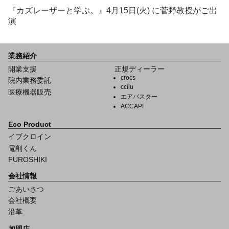
『カズレーザーと学ぶ。』4月15日(火) に菅野教授がご出
演
業務紹介
開業支援
正規ディーラー
crocs
院内業務委託
ccilu
医療機器販売
エアバスター
ACCAPI
Eco Product
イブクロイン
電削くん
FUROSHIKI
会社情報
ごあいさつ
会社概要
沿革